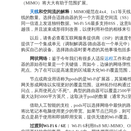
（MIMO）将大大有助于范围扩展。
天线
和空间流的解释：
MIMO规范在4x4、1x1等
线的数量。选择合适路由器的另一个方面是空间流（SS），
同一信道上发送独特数据。Wi-Fi 5/6最多支持8SS
越强，并且波束成形得到改善，以便利用补偿的相移来引
以后，请务必查看互联网服务提供商（ISP）的速度包
提供了一个集成单元（调制解调器/路由器在一个单元中
购买自己的设备。选择路由器时要考虑的其他事项包括多
网状网络：
鉴于今年我们有很多人适应
远程
工作和虚
器的原始吞吐量是一个关键值，而如今，边缘的网络弹性
死点。为了在可以提高速度的区域最大化Wi-Fi覆盖范围
节点或商业用语称为pods的是Wi-Fi扩展器，其
网关形成网络以实现更好的覆盖范围。这种拓扑结构通过重
问点，从而使死点“不死”。典型的路由器可以覆盖250
最大达到5000平方英尺，这取决于pod的数量（通常为2
借助人工智能的支柱，pods可以选择网络中最快的
将比笔记本电脑使用更少的带宽。如果节点已同步，则可以
卖点是易于使用和即插即用安装，提供无缝的Wi-Fi覆盖
过渡到Wi-Fi 6 / 6E：
Wi-Fi 6利用8x8 MU-M