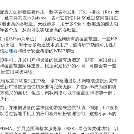
天线配置方面起着重要作用。数字表示发射（Tx）/接收（Rx）天
通常将其表示为4x4:4，表示它们使用4 SS通过空间复用在
，这意味着更高的吞吐量。天线越多，用于多个同时数据流的能力就
导各个流，从而可以实现更高的吞吐量。
（以Mbps为单位），以确保达到所需的覆盖范围。一些ISP
）供出租。对于更多精通技术的用户，值得研究功能可用性并
核
处理器
和出于安全考虑的WPA3加密。
拟学习，并发用户和设备的数量有所增加。以前，家用路由
和覆盖范围同样重要。根据家庭拓扑的不同，可能会有一些
，应使用网状网络。
策略性地放置并联接到主中枢，该中枢通过以太网电缆连接到宽带
新广播数据包使切换变得完美无缺，并使pods成为虚拟访
0平方英尺的面积。但是，网状网络可以将覆盖面积增加一倍，
至3个）。
路由，并根据设备的需求优化带宽来提供帮助。例如，IoT设备
通过智能手机上的应用程序轻松管理它们。这些小pods的
。
IMO、OFDMA、扩展范围和基本服务集（BSS）着色等关键功能，以